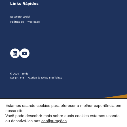
Links Rápidos
Estatuto Social
Política de Privacidade
© 2026 – Imds
Design:
FIB – Fábrica de Ideias Brasileiras
Estamos usando cookies para oferecer a melhor experiência em
nosso site.
Você pode descobrir mais sobre quais cookies estamos usando
ou desativá-los nas
configurações
.