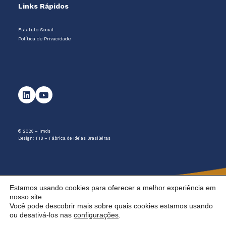
Links Rápidos
Estatuto Social
Política de Privacidade
© 2026 – Imds
Design:
FIB – Fábrica de Ideias Brasileiras
Estamos usando cookies para oferecer a melhor experiência em
nosso site.
Você pode descobrir mais sobre quais cookies estamos usando
ou desativá-los nas
configurações
.