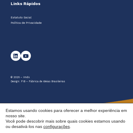
Links Rápidos
Estatuto Social
Política de Privacidade
© 2026 – Imds
Design:
FIB – Fábrica de Ideias Brasileiras
Estamos usando cookies para oferecer a melhor experiência em
nosso site.
Você pode descobrir mais sobre quais cookies estamos usando
ou desativá-los nas
configurações
.