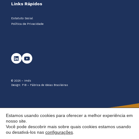
Links Rápidos
Estatuto Social
Política de Privacidade
© 2026 – Imds
Design:
FIB – Fábrica de Ideias Brasileiras
Estamos usando cookies para oferecer a melhor experiência em
nosso site.
Você pode descobrir mais sobre quais cookies estamos usando
ou desativá-los nas
configurações
.