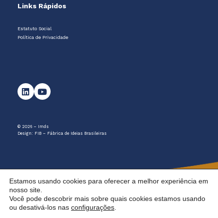
Links Rápidos
Estatuto Social
Política de Privacidade
© 2026 – Imds
Design:
FIB – Fábrica de Ideias Brasileiras
Estamos usando cookies para oferecer a melhor experiência em
nosso site.
Você pode descobrir mais sobre quais cookies estamos usando
ou desativá-los nas
configurações
.