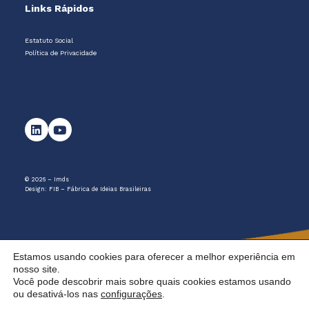
Links Rápidos
Estatuto Social
Política de Privacidade
© 2026 – Imds
Design:
FIB – Fábrica de Ideias Brasileiras
Estamos usando cookies para oferecer a melhor experiência em
nosso site.
Você pode descobrir mais sobre quais cookies estamos usando
ou desativá-los nas
configurações
.