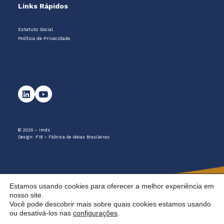
Links Rápidos
Estatuto Social
Política de Privacidade
© 2026 – Imds
Design:
FIB – Fábrica de Ideias Brasileiras
Estamos usando cookies para oferecer a melhor experiência em
nosso site.
Você pode descobrir mais sobre quais cookies estamos usando
ou desativá-los nas
configurações
.