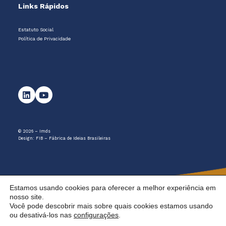
Links Rápidos
Estatuto Social
Política de Privacidade
© 2026 – Imds
Design:
FIB – Fábrica de Ideias Brasileiras
Estamos usando cookies para oferecer a melhor experiência em
nosso site.
Você pode descobrir mais sobre quais cookies estamos usando
ou desativá-los nas
configurações
.