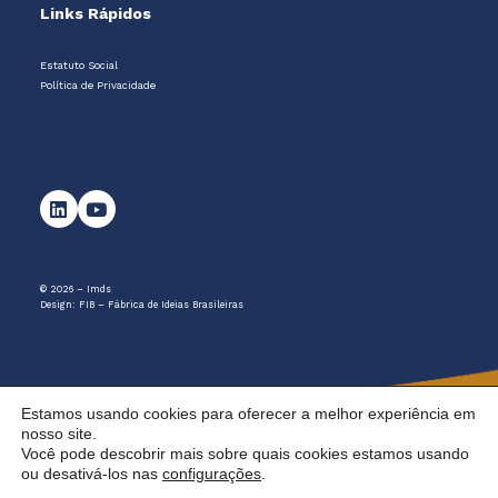
Links Rápidos
Estatuto Social
Política de Privacidade
© 2026 – Imds
Design:
FIB – Fábrica de Ideias Brasileiras
Estamos usando cookies para oferecer a melhor experiência em
nosso site.
Você pode descobrir mais sobre quais cookies estamos usando
ou desativá-los nas
configurações
.