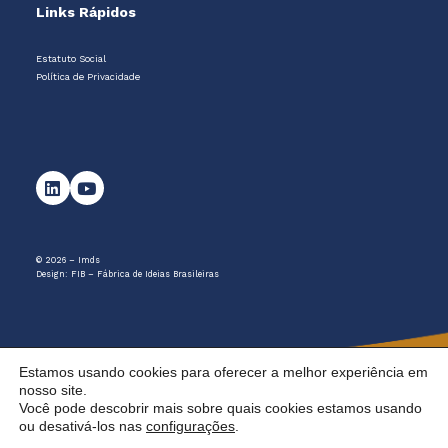
Links Rápidos
Estatuto Social
Política de Privacidade
© 2026 – Imds
Design:
FIB – Fábrica de Ideias Brasileiras
Estamos usando cookies para oferecer a melhor experiência em
nosso site.
Você pode descobrir mais sobre quais cookies estamos usando
ou desativá-los nas
configurações
.