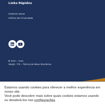
Links Rápidos
Estatuto Social
Política de Privacidade
© 2026 – Imds
Design:
FIB – Fábrica de Ideias Brasileiras
Estamos usando cookies para oferecer a melhor experiência em
nosso site.
Você pode descobrir mais sobre quais cookies estamos usando
ou desativá-los nas
configurações
.