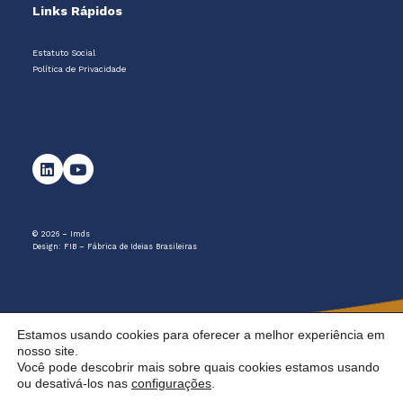
Links Rápidos
Estatuto Social
Política de Privacidade
© 2026 – Imds
Design:
FIB – Fábrica de Ideias Brasileiras
Estamos usando cookies para oferecer a melhor experiência em
nosso site.
Você pode descobrir mais sobre quais cookies estamos usando
ou desativá-los nas
configurações
.