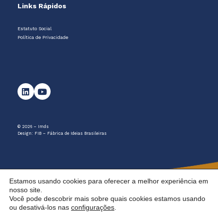
Links Rápidos
Estatuto Social
Política de Privacidade
© 2026 – Imds
Design:
FIB – Fábrica de Ideias Brasileiras
Estamos usando cookies para oferecer a melhor experiência em
nosso site.
Você pode descobrir mais sobre quais cookies estamos usando
ou desativá-los nas
configurações
.