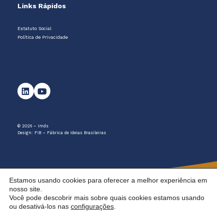
Links Rápidos
Estatuto Social
Política de Privacidade
© 2026 – Imds
Design:
FIB – Fábrica de Ideias Brasileiras
Estamos usando cookies para oferecer a melhor experiência em
nosso site.
Você pode descobrir mais sobre quais cookies estamos usando
ou desativá-los nas
configurações
.