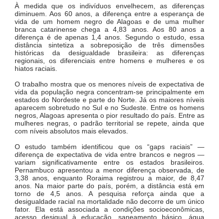
À medida que os indivíduos envelhecem, as diferenças
diminuem. Aos 60 anos, a diferença entre a esperança de
vida de um homem negro de Alagoas e de uma mulher
branca catarinense chega a 4,83 anos. Aos 80 anos a
diferença é de apenas 1,4 anos. Segundo o estudo, essa
distância sintetiza a sobreposição de três dimensões
históricas da desigualdade brasileira: as diferenças
regionais, os diferenciais entre homens e mulheres e os
hiatos raciais.
O trabalho mostra que os menores níveis de expectativa de
vida da população negra concentram-se principalmente em
estados do Nordeste e parte do Norte. Já os maiores níveis
aparecem sobretudo no Sul e no Sudeste. Entre os homens
negros, Alagoas apresenta o pior resultado do país. Entre as
mulheres negras, o padrão territorial se repete, ainda que
com níveis absolutos mais elevados.
O estudo também identificou que os “gaps raciais” —
diferença de expectativa de vida entre brancos e negros —
variam significativamente entre os estados brasileiros.
Pernambuco apresentou a menor diferença observada, de
3,38 anos, enquanto Roraima registrou a maior, de 8,47
anos. Na maior parte do país, porém, a distância está em
torno de 4,5 anos. A pesquisa reforça ainda que a
desigualdade racial na mortalidade não decorre de um único
fator. Ela está associada a condições socioeconômicas,
acesso desigual à educação, saneamento básico, água