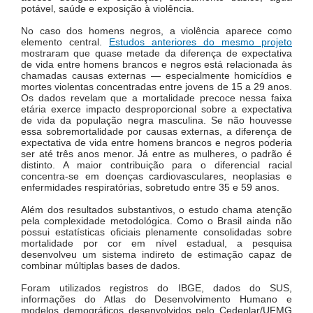
potável, saúde e exposição à violência.
No caso dos homens negros, a violência aparece como
elemento central.
Estudos anteriores do mesmo projeto
mostraram que quase metade da diferença de expectativa
de vida entre homens brancos e negros está relacionada às
chamadas causas externas — especialmente homicídios e
mortes violentas concentradas entre jovens de 15 a 29 anos.
Os dados revelam que a mortalidade precoce nessa faixa
etária exerce impacto desproporcional sobre a expectativa
de vida da população negra masculina. Se não houvesse
essa sobremortalidade por causas externas, a diferença de
expectativa de vida entre homens brancos e negros poderia
ser até três anos menor. Já entre as mulheres, o padrão é
distinto. A maior contribuição para o diferencial racial
concentra-se em doenças cardiovasculares, neoplasias e
enfermidades respiratórias, sobretudo entre 35 e 59 anos.
Além dos resultados substantivos, o estudo chama atenção
pela complexidade metodológica. Como o Brasil ainda não
possui estatísticas oficiais plenamente consolidadas sobre
mortalidade por cor em nível estadual, a pesquisa
desenvolveu um sistema indireto de estimação capaz de
combinar múltiplas bases de dados.
Foram utilizados registros do IBGE, dados do SUS,
informações do Atlas do Desenvolvimento Humano e
modelos demográficos desenvolvidos pelo Cedeplar/UFMG