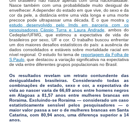
Um brasileiro não nasce apenas com uma nacionalidade.
Nasce também com uma probabilidade muito desigual de
envelhecer. A depender do estado em que vive, do sexo e da
cor da pele, a distância entre uma vida longa e uma morte
precoce pode ultrapassar uma década. É o que mostra
o
estudo desenvolvido pelo Imds em parceria com os
pesquisadores Cássio Turra e Laura Andrade
, ambos do
Cedeplar/UFMG, que estimou a expectativa de vida de
brasileiros por sexo, UF e cor. O trabalho buscou enfrentar
um dos maiores desafios estatísticos do país: a ausência de
dados consolidados e estáveis sobre mortalidade racial em
nível regional. O estudo foi tema de
reportagem da Folha de
S.Paulo
, que destacou a variação significativa na expectativa
de vida entre diferentes grupos populacionais no Brasil.
Os resultados revelam um retrato contundente das
desigualdades brasileiras. Considerando todas as
combinações de estado, sexo e cor, a expectativa de
vida ao nascer varia de 66,69 anos entre homens negros
em Alagoas a 81,57 anos entre mulheres brancas em
Roraima. Excluindo-se Roraima — considerado um caso
estatisticamente sensível pelos pesquisadores — o
maior valor passa a ser o de mulheres brancas em Santa
Catarina, com 80,94 anos, uma diferença superior a 14
anos.