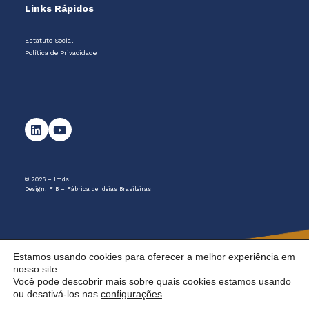
Links Rápidos
Estatuto Social
Política de Privacidade
© 2026 – Imds
Design:
FIB – Fábrica de Ideias Brasileiras
Estamos usando cookies para oferecer a melhor experiência em
nosso site.
Você pode descobrir mais sobre quais cookies estamos usando
ou desativá-los nas
configurações
.