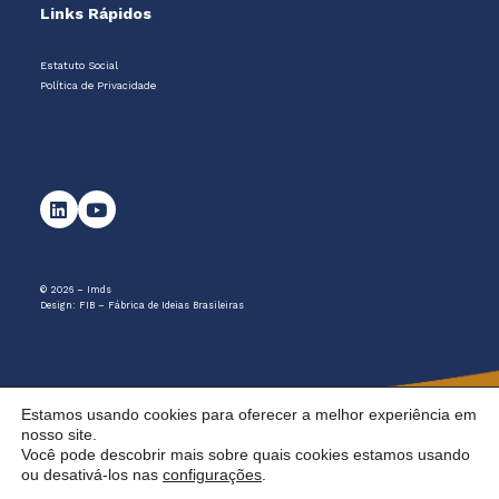
Links Rápidos
Estatuto Social
Política de Privacidade
© 2026 – Imds
Design:
FIB – Fábrica de Ideias Brasileiras
Estamos usando cookies para oferecer a melhor experiência em
nosso site.
Você pode descobrir mais sobre quais cookies estamos usando
ou desativá-los nas
configurações
.