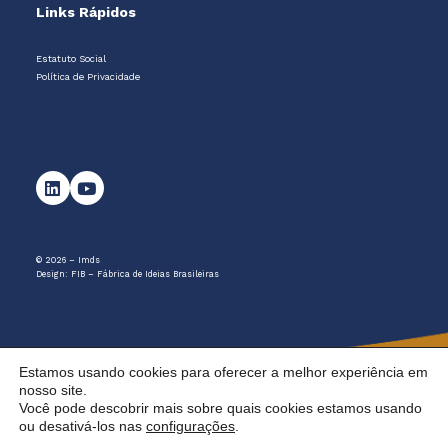
Links Rápidos
Estatuto Social
Política de Privacidade
© 2026 – Imds
Design:
FIB – Fábrica de Ideias Brasileiras
Estamos usando cookies para oferecer a melhor experiência em
nosso site.
Você pode descobrir mais sobre quais cookies estamos usando
ou desativá-los nas
configurações
.