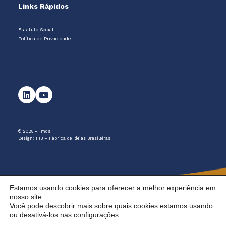
Links Rápidos
Estatuto Social
Política de Privacidade
© 2026 – Imds
Design:
FIB – Fábrica de Ideias Brasileiras
Estamos usando cookies para oferecer a melhor experiência em
nosso site.
Você pode descobrir mais sobre quais cookies estamos usando
ou desativá-los nas
configurações
.