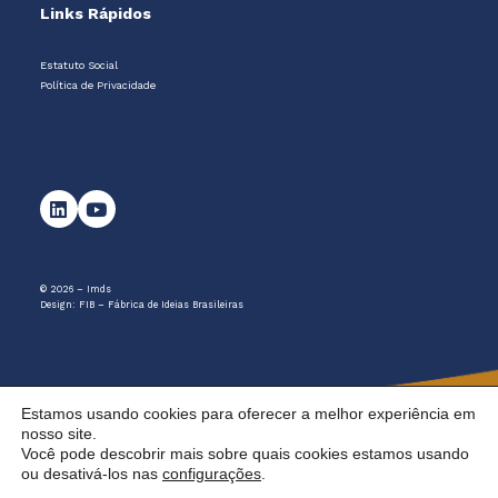
Links Rápidos
Estatuto Social
Política de Privacidade
© 2026 – Imds
Design:
FIB – Fábrica de Ideias Brasileiras
Estamos usando cookies para oferecer a melhor experiência em
nosso site.
Você pode descobrir mais sobre quais cookies estamos usando
ou desativá-los nas
configurações
.