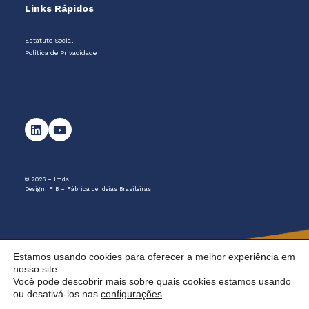
Links Rápidos
Estatuto Social
Política de Privacidade
© 2026 – Imds
Design:
FIB – Fábrica de Ideias Brasileiras
Estamos usando cookies para oferecer a melhor experiência em
nosso site.
Você pode descobrir mais sobre quais cookies estamos usando
ou desativá-los nas
configurações
.