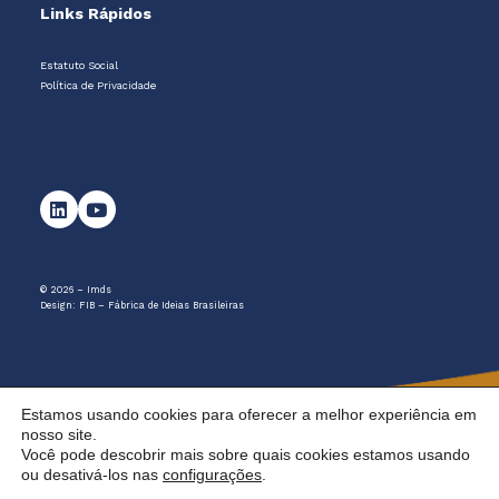
Links Rápidos
Estatuto Social
Política de Privacidade
© 2026 – Imds
Design:
FIB – Fábrica de Ideias Brasileiras
Estamos usando cookies para oferecer a melhor experiência em
nosso site.
Você pode descobrir mais sobre quais cookies estamos usando
ou desativá-los nas
configurações
.