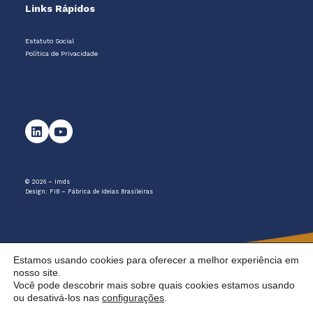
Links Rápidos
Estatuto Social
Política de Privacidade
© 2026 – Imds
Design:
FIB – Fábrica de Ideias Brasileiras
Estamos usando cookies para oferecer a melhor experiência em
nosso site.
Você pode descobrir mais sobre quais cookies estamos usando
ou desativá-los nas
configurações
.