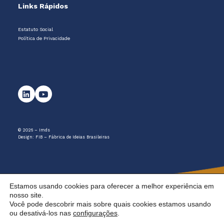
Links Rápidos
Estatuto Social
Política de Privacidade
© 2026 – Imds
Design:
FIB – Fábrica de Ideias Brasileiras
Estamos usando cookies para oferecer a melhor experiência em
nosso site.
Você pode descobrir mais sobre quais cookies estamos usando
ou desativá-los nas
configurações
.