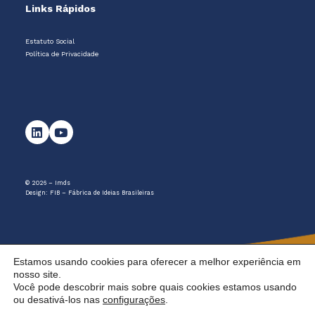
Links Rápidos
Estatuto Social
Política de Privacidade
© 2026 – Imds
Design:
FIB – Fábrica de Ideias Brasileiras
Estamos usando cookies para oferecer a melhor experiência em
nosso site.
Você pode descobrir mais sobre quais cookies estamos usando
ou desativá-los nas
configurações
.