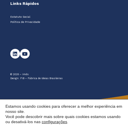
Links Rápidos
Estatuto Social
Política de Privacidade
© 2026 – Imds
Design:
FIB – Fábrica de Ideias Brasileiras
Estamos usando cookies para oferecer a melhor experiência em
nosso site.
Você pode descobrir mais sobre quais cookies estamos usando
ou desativá-los nas
configurações
.