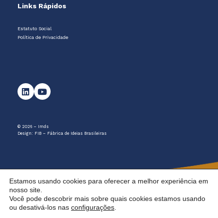
Links Rápidos
Estatuto Social
Política de Privacidade
© 2026 – Imds
Design:
FIB – Fábrica de Ideias Brasileiras
Estamos usando cookies para oferecer a melhor experiência em
nosso site.
Você pode descobrir mais sobre quais cookies estamos usando
ou desativá-los nas
configurações
.