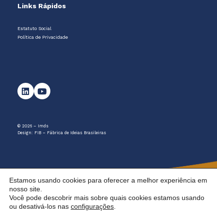
Links Rápidos
Estatuto Social
Política de Privacidade
© 2026 – Imds
Design:
FIB – Fábrica de Ideias Brasileiras
Estamos usando cookies para oferecer a melhor experiência em
nosso site.
Você pode descobrir mais sobre quais cookies estamos usando
ou desativá-los nas
configurações
.