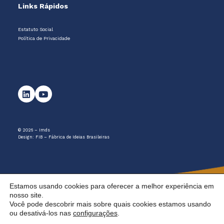
Links Rápidos
Estatuto Social
Política de Privacidade
© 2026 – Imds
Design:
FIB – Fábrica de Ideias Brasileiras
Estamos usando cookies para oferecer a melhor experiência em
nosso site.
Você pode descobrir mais sobre quais cookies estamos usando
ou desativá-los nas
configurações
.