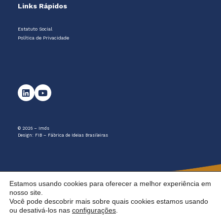
Links Rápidos
Estatuto Social
Política de Privacidade
© 2026 – Imds
Design:
FIB – Fábrica de Ideias Brasileiras
Estamos usando cookies para oferecer a melhor experiência em
nosso site.
Você pode descobrir mais sobre quais cookies estamos usando
ou desativá-los nas
configurações
.