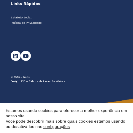
Links Rápidos
Estatuto Social
Política de Privacidade
© 2026 – Imds
Design:
FIB – Fábrica de Ideias Brasileiras
Estamos usando cookies para oferecer a melhor experiência em
nosso site.
Você pode descobrir mais sobre quais cookies estamos usando
ou desativá-los nas
configurações
.