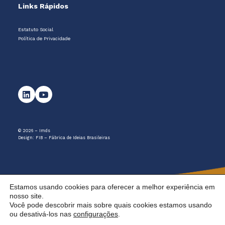
Links Rápidos
Estatuto Social
Política de Privacidade
© 2026 – Imds
Design:
FIB – Fábrica de Ideias Brasileiras
Estamos usando cookies para oferecer a melhor experiência em
nosso site.
Você pode descobrir mais sobre quais cookies estamos usando
ou desativá-los nas
configurações
.