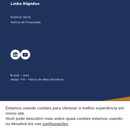
Links Rápidos
Estatuto Social
Política de Privacidade
© 2026 – Imds
Design:
FIB – Fábrica de Ideias Brasileiras
Estamos usando cookies para oferecer a melhor experiência em
nosso site.
Você pode descobrir mais sobre quais cookies estamos usando
ou desativá-los nas
configurações
.