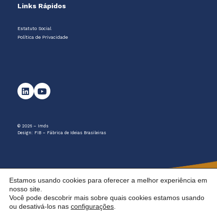
Links Rápidos
Estatuto Social
Política de Privacidade
© 2026 – Imds
Design:
FIB – Fábrica de Ideias Brasileiras
Estamos usando cookies para oferecer a melhor experiência em
nosso site.
Você pode descobrir mais sobre quais cookies estamos usando
ou desativá-los nas
configurações
.