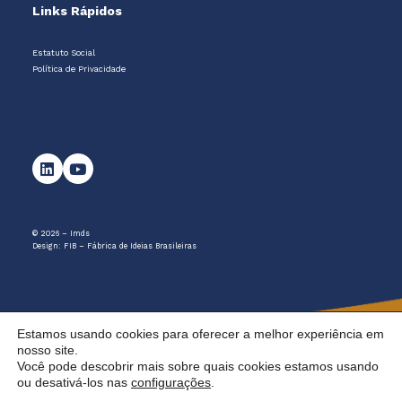
Links Rápidos
Estatuto Social
Política de Privacidade
© 2026 – Imds
Design:
FIB – Fábrica de Ideias Brasileiras
Estamos usando cookies para oferecer a melhor experiência em
nosso site.
Você pode descobrir mais sobre quais cookies estamos usando
ou desativá-los nas
configurações
.