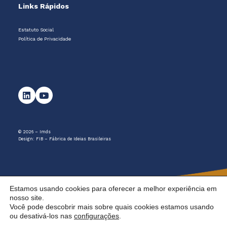
Links Rápidos
Estatuto Social
Política de Privacidade
© 2026 – Imds
Design:
FIB – Fábrica de Ideias Brasileiras
Estamos usando cookies para oferecer a melhor experiência em
nosso site.
Você pode descobrir mais sobre quais cookies estamos usando
ou desativá-los nas
configurações
.