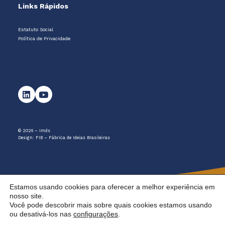
Links Rápidos
Estatuto Social
Política de Privacidade
© 2026 – Imds
Design:
FIB – Fábrica de Ideias Brasileiras
Estamos usando cookies para oferecer a melhor experiência em
nosso site.
Você pode descobrir mais sobre quais cookies estamos usando
ou desativá-los nas
configurações
.