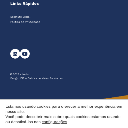
Links Rápidos
Estatuto Social
Política de Privacidade
© 2026 – Imds
Design:
FIB – Fábrica de Ideias Brasileiras
Estamos usando cookies para oferecer a melhor experiência em
nosso site.
Você pode descobrir mais sobre quais cookies estamos usando
ou desativá-los nas
configurações
.