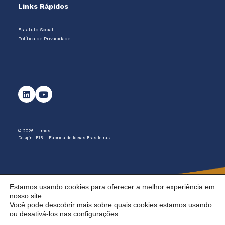
Links Rápidos
Estatuto Social
Política de Privacidade
© 2026 – Imds
Design:
FIB – Fábrica de Ideias Brasileiras
Estamos usando cookies para oferecer a melhor experiência em
nosso site.
Você pode descobrir mais sobre quais cookies estamos usando
ou desativá-los nas
configurações
.